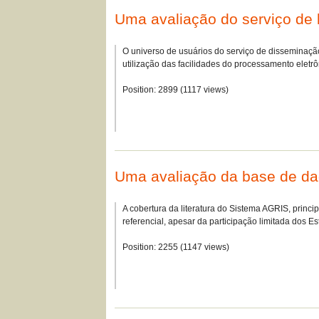
Uma avaliação do serviço de 
O universo de usuários do serviço de disseminação
utilização das facilidades do processamento elet
Position:
2899
(
1117
views)
Uma avaliação da base de dad
A cobertura da literatura do Sistema AGRIS, princ
referencial, apesar da participação limitada dos 
Position:
2255
(
1147
views)