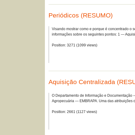
Periódicos (RESUMO)
Visando mostrar como e porque é concentrado o s
informações sobre os seguintes pontos: 1 — Aqui
Position:
3271
(
1099
views)
Aquisição Centralizada (RE
O Departamento de Informação e Documentação — D
Agropecuária — EMBRAPA. Uma das atribuições d
Position:
2661
(
1127
views)