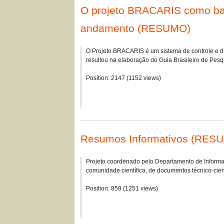
O projeto BRACARIS como bas
andamento (RESUMO)
O Projeto BRACARIS é um sistema de controle e di
resultou na elaboração do Guia Brasileiro de Pe
Position:
2147
(
1152
views)
Resumos Informativos (RES
Projeto coordenado pelo Departamento de Inform
comunidade científica, de documentos técnico-cien
Position:
859
(
1251
views)