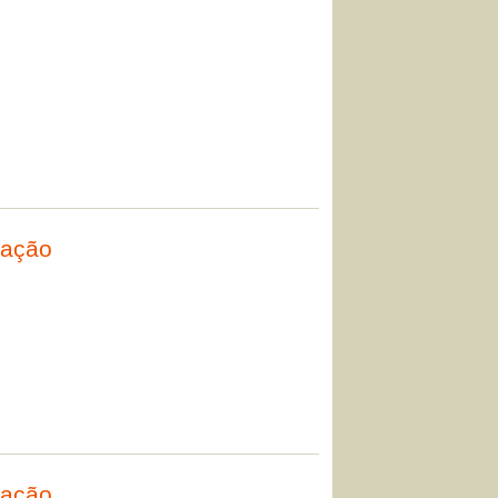
tação
tação