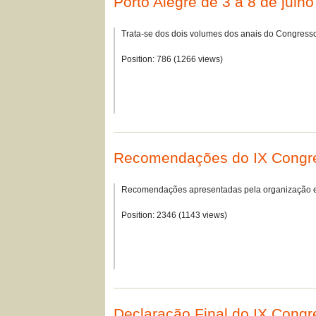
Porto Alegre de 3 a 8 de julh
Trata-se dos dois volumes dos anais do Congress
Position:
786
(
1266
views)
Recomendações do IX Congres
Recomendações apresentadas pela organização e 
Position:
2346
(
1143
views)
Declaração Final do IX Congr