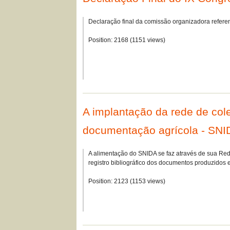
Declaração final da comissão organizadora refere
Position:
2168
(
1151
views)
A implantação da rede de cole
documentação agrícola - SN
A alimentação do SNIDA se faz através de sua Rede 
registro bibliográfico dos documentos produzido
Position:
2123
(
1153
views)