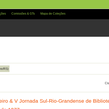
ções
Comissões & GTs
Mapa de Coleções
gre/RS)
Cla
leiro & V Jornada Sul-Rio-Grandense de Bibli