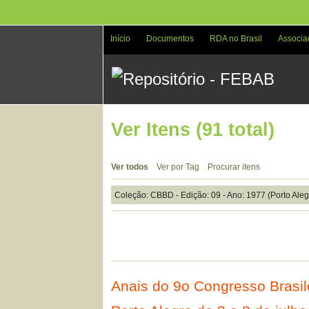
Pular
para
o
Início
Documentos
RDA no Brasil
Associa
conteúdo
principal
Ver Itens (91 total)
Ver todos
Ver por Tag
Procurar itens
Coleção: CBBD - Edição: 09 - Ano: 1977 (Porto Ale
Anais do 9o Congresso Brasi