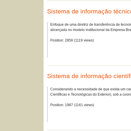
Sistema de informação técn
Enfoque de uma diretriz de transferência de tecnol
alicerçada no modelo institucional da Empresa Br
Position:
2856
(
1119
views)
Sistema de informação científ
Considerando a necessidade de que exista um canal
Científicas e Tecnológicas do Exterior), sob a c
Position:
1987
(
1161
views)