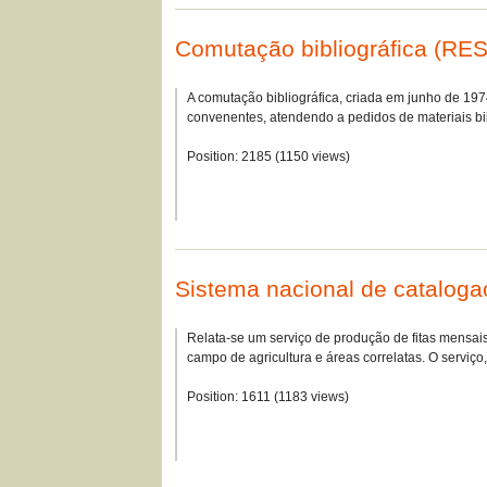
Comutação bibliográfica (R
A comutação bibliográfica, criada em junho de 19
convenentes, atendendo a pedidos de materiais b
Position:
2185
(
1150
views)
Sistema nacional de catalo
Relata-se um serviço de produção de fitas mensai
campo de agricultura e áreas correlatas. O servi
Position:
1611
(
1183
views)