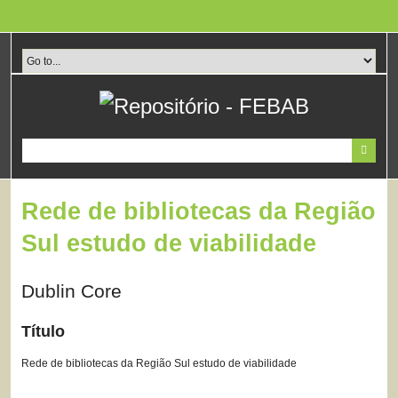
Pular
para
o
conteúdo
principal
Rede de bibliotecas da Região
Sul estudo de viabilidade
Dublin Core
Título
Rede de bibliotecas da Região Sul estudo de viabilidade