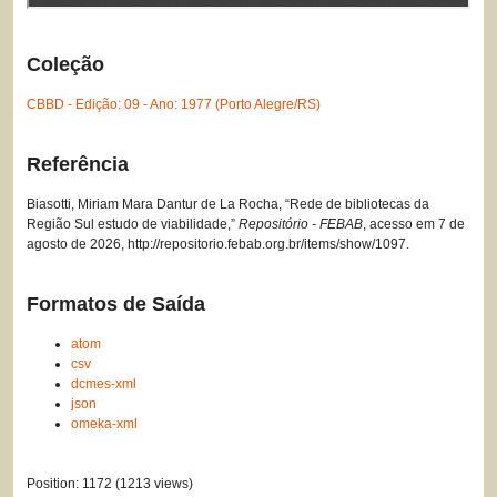
Coleção
CBBD - Edição: 09 - Ano: 1977 (Porto Alegre/RS)
Referência
Biasotti, Miriam Mara Dantur de La Rocha, “Rede de bibliotecas da
Região Sul estudo de viabilidade,”
Repositório - FEBAB
, acesso em 7 de
agosto de 2026,
http://repositorio.febab.org.br/items/show/1097
.
Formatos de Saída
atom
csv
dcmes-xml
json
omeka-xml
Position:
1172
(
1213
views)