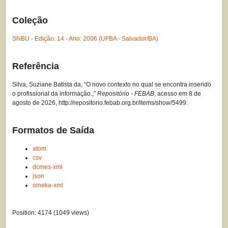
Coleção
SNBU - Edição: 14 - Ano: 2006 (UFBA - Salvador/BA)
Referência
Silva, Suziane Batista da, “O novo contexto no qual se encontra inserido
o profissional da informação.,”
Repositório - FEBAB
, acesso em 8 de
agosto de 2026,
http://repositorio.febab.org.br/items/show/5499
.
Formatos de Saída
atom
csv
dcmes-xml
json
omeka-xml
Position:
4174
(
1049
views)