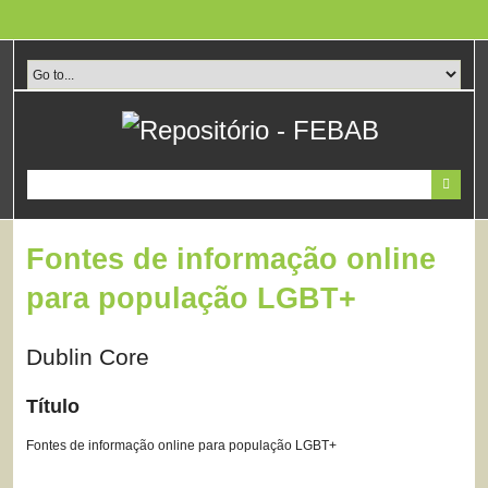
Pular
para
o
conteúdo
principal
Fontes de informação online
para população LGBT+
Dublin Core
Título
Fontes de informação online para população LGBT+