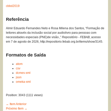
cbbd2019
Referência
Almir Eduardo Fernandes Neto e Rosa Milena dos Santos, “Formação de
leitores através da inclusão social por audiolivro para pessoas com
necessidades especiais (PNE)de visão.,”
Repositório - FEBAB
, acesso
em 7 de agosto de 2026,
http://repositorio.febab.org.br/items/show/3145
.
Formatos de Saída
atom
csv
dcmes-xml
json
omeka-xml
Position:
3043
(
1111
views)
← Item Anterior
Próximo Item →