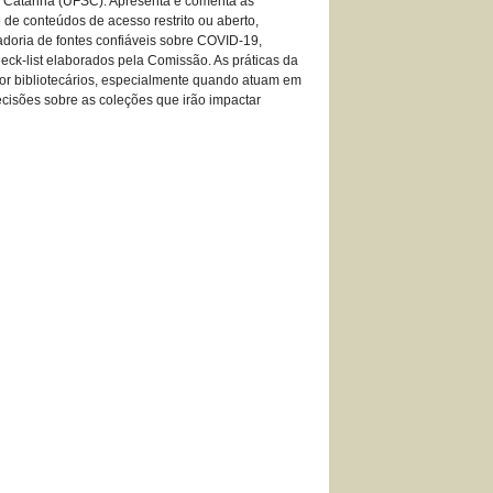
a Catarina (UFSC). Apresenta e comenta as
de conteúdos de acesso restrito ou aberto,
adoria de fontes confiáveis sobre COVID-19,
eck-list elaborados pela Comissão. As práticas da
por bibliotecários, especialmente quando atuam em
ecisões sobre as coleções que irão impactar