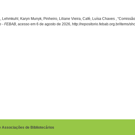
da, Lehmkuhl, Karyn Munyk, Pinheiro, Liliane Vieira, Café, Luísa Chaves , “Comis
io - FEBAB
, acesso em 6 de agosto de 2026,
http://repositorio.febab.org.br/items/s
e Associações de Bibliotecários