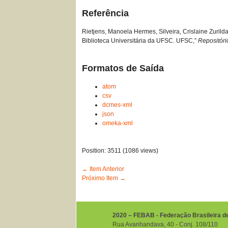
Referência
Rietjens, Manoela Hermes, Silveira, Crislaine Zuril
Biblioteca Universitária da UFSC. UFSC,”
Repositór
Formatos de Saída
atom
csv
dcmes-xml
json
omeka-xml
Position:
3511
(
1086
views)
← Item Anterior
Próximo Item →
2020 – FEBAB - Federação Brasileira d
Rua Avanhandava, 40 ‐ Conj. 108/110