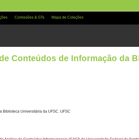
ções
Comissões & GTs
Mapa de Coleções
de Conteúdos de Informação da Bib
 Biblioteca Universitária da UFSC. UFSC