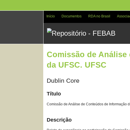
Pular
para
o
Início
Documentos
RDA no Brasil
Associa
conteúdo
principal
Comissão de Análise 
da UFSC. UFSC
Dublin Core
Título
Comissão de Análise de Conteúdos de Informação da
Descrição