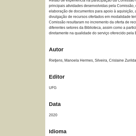
Relato de experiência na participação da Comissão
principais atividades desenvolvidas pela Comissão,
elaboração de documentos para apoio à aquisição, a
divulgação de recursos ofertados em modalidade temp
Comissão resultaram no incremento da oferta de recu
diferentes setores da Biblioteca, assim como a part
diretamente na qualidade do serviço oferecido pela B
Autor
Rietjens, Manoela Hermes, Silveira, Crislaine Zurild
Editor
UFG
Data
2020
Idioma