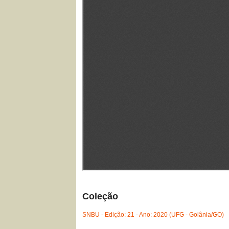
Coleção
SNBU - Edição: 21 - Ano: 2020 (UFG - Goiânia/GO)