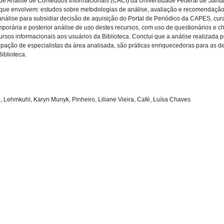
 de Análise de Conteúdos Informacionais (CACI) da Universidade Federal de Sant
 que envolvem: estudos sobre metodologias de análise, avaliação e recomendação 
nálise para subsidiar decisão de aquisição do Portal de Periódico da CAPES, cur
orária e posterior análise de uso destes recursos, com uso de questionários e ch
rsos informacionais aos usuários da Biblioteca. Conclui que a análise realizada 
icipação de especialistas da área analisada, são práticas enriquecedoras para as d
iblioteca.
a, Lehmkuhl, Karyn Munyk, Pinheiro, Liliane Vieira, Café, Luísa Chaves