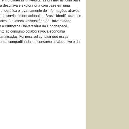
 em bibliotecas universitárias brasileiras, com base
a descritiva e exploratória com base em uma
bibliográfica e levantamento de informações através
mo serviço informacional no Brasil. Identificaram-se
des: Biblioteca Universitária da Universidade
e a Biblioteca Universitária da Unochapecó.
mento ao consumo colaborativo, a economia
 analisadas. Foi possível concluir que essas
onomia compartilhada, do consumo colaborativo e da