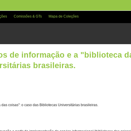
ções
Comissões & GTs
Mapa de Coleções
s de informação e a "biblioteca d
sitárias brasileiras.
das coisas": o caso das Bibliotecas Universitárias brasileiras.