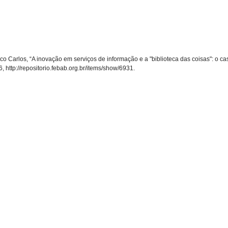
 Carlos, “A inovação em serviços de informação e a "biblioteca das coisas": o caso 
6,
http://repositorio.febab.org.br/items/show/6931
.