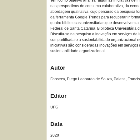
Tem como objetivo analisar algumas iniciativas de in
nas perspectivas do consumo colaborativo, da econo
abordagem qualitativa, cujo percurso da pesquisa foi
da ferramenta Google Trends para recuperar informaç
quatro bibliotecas universitárias que desenvolvem a
Federal de Santa Catarina, Biblioteca Universitária
Discutiu-se na pesquisa a inovação em serviços de 
compartilhada e a sustentabilidade organizacional no
iniciativas são consideradas inovações em serviços
sustentabilidade organizacional.
Autor
Fonseca, Diego Leonardo de Souza, Paletta, Franci
Editor
UFG
Data
2020