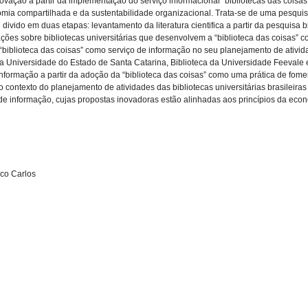
ovação a partir da implementação do serviço informacional “bibliotecas das coisas”
mia compartilhada e da sustentabilidade organizacional. Trata-se de uma pesquis
 divido em duas etapas: levantamento da literatura cientifica a partir da pesquisa 
ões sobre bibliotecas universitárias que desenvolvem a “biblioteca das coisas” co
 “biblioteca das coisas” como serviço de informação no seu planejamento de ativida
 da Universidade do Estado de Santa Catarina, Biblioteca da Universidade Feevale 
informação a partir da adoção da “biblioteca das coisas” como uma prática de fo
 contexto do planejamento de atividades das bibliotecas universitárias brasileiras
 de informação, cujas propostas inovadoras estão alinhadas aos princípios da ec
sco Carlos