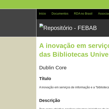
Pular
para
o
Início
Documentos
RDA no Brasil
Associa
conteúdo
principal
A inovação em serviço
das Bibliotecas Univer
Dublin Core
Título
A inovação em serviços de informação e a "biblioteca 
Descrição