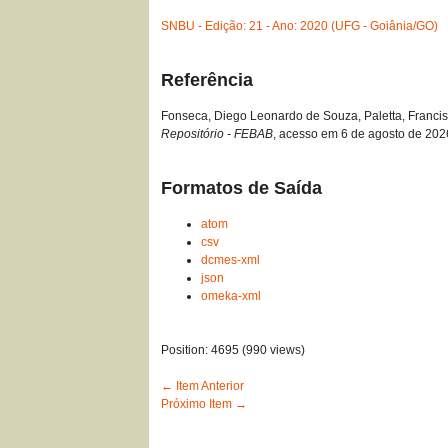
SNBU - Edição: 21 - Ano: 2020 (UFG - Goiânia/GO)
Referência
Fonseca, Diego Leonardo de Souza, Paletta, Francisco
Repositório - FEBAB
, acesso em 6 de agosto de 202
Formatos de Saída
atom
csv
dcmes-xml
json
omeka-xml
Position:
4695
(
990
views)
← Item Anterior
Próximo Item →