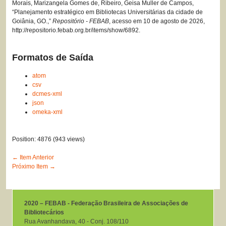
Morais, Marizangela Gomes de, Ribeiro, Geisa Muller de Campos,
“Planejamento estratégico em Bibliotecas Universitárias da cidade de
Goiânia, GO.,”
Repositório - FEBAB
, acesso em 10 de agosto de 2026,
http://repositorio.febab.org.br/items/show/6892
.
Formatos de Saída
atom
csv
dcmes-xml
json
omeka-xml
Position:
4876
(
943
views)
← Item Anterior
Próximo Item →
2020 – FEBAB - Federação Brasileira de Associações de
Bibliotecários
Rua Avanhandava, 40 ‐ Conj. 108/110