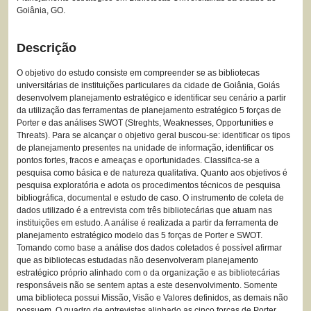
Goiânia, GO.
Descrição
O objetivo do estudo consiste em compreender se as bibliotecas
universitárias de instituições particulares da cidade de Goiânia, Goiás
desenvolvem planejamento estratégico e identificar seu cenário a partir
da utilização das ferramentas de planejamento estratégico 5 forças de
Porter e das análises SWOT (Streghts, Weaknesses, Opportunities e
Threats). Para se alcançar o objetivo geral buscou-se: identificar os tipos
de planejamento presentes na unidade de informação, identificar os
pontos fortes, fracos e ameaças e oportunidades. Classifica-se a
pesquisa como básica e de natureza qualitativa. Quanto aos objetivos é
pesquisa exploratória e adota os procedimentos técnicos de pesquisa
bibliográfica, documental e estudo de caso. O instrumento de coleta de
dados utilizado é a entrevista com três bibliotecárias que atuam nas
instituições em estudo. A análise é realizada a partir da ferramenta de
planejamento estratégico modelo das 5 forças de Porter e SWOT.
Tomando como base a análise dos dados coletados é possível afirmar
que as bibliotecas estudadas não desenvolveram planejamento
estratégico próprio alinhado com o da organização e as bibliotecárias
responsáveis não se sentem aptas a este desenvolvimento. Somente
uma biblioteca possui Missão, Visão e Valores definidos, as demais não
possuem. O quadro de entrevistas alinhado as cinco forças de Porter