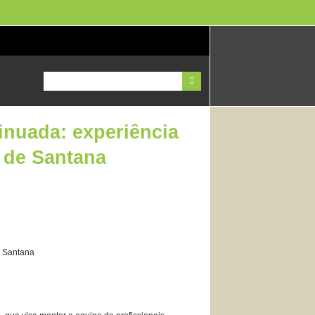
inuada: experiência
a de Santana
e Santana