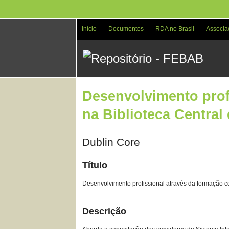
Pular
para
o
Início
Documentos
RDA no Brasil
Associa
conteúdo
principal
Desenvolvimento prof
na Biblioteca Central
Dublin Core
Título
Desenvolvimento profissional através da formação c
Descrição