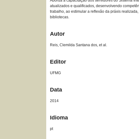
Aborda a capacitação dos servidores do Sistema Int
atualizados e qualificados, desenvolvendo competênc
trabalho, ao estimular a reflexão da práxis realiza
bibliotecas.
Autor
Reis, Clemilda Santana dos, et al.
Editor
UFMG
Data
2014
Idioma
pt