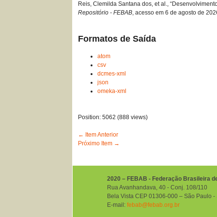
Reis, Clemilda Santana dos, et al., “Desenvolviment
Repositório - FEBAB
, acesso em 6 de agosto de 202
Formatos de Saída
atom
csv
dcmes-xml
json
omeka-xml
Position:
5062
(
888
views)
← Item Anterior
Próximo Item →
2020 – FEBAB - Federação Brasileira d
Rua Avanhandava, 40 ‐ Conj. 108/110
Bela Vista CEP 01306-000 – São Paulo ‐ S
E-mail:
febab@febab.org.br