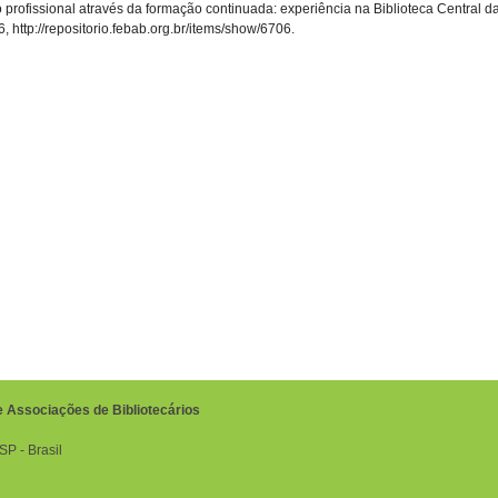
o profissional através da formação continuada: experiência na Biblioteca Central 
6,
http://repositorio.febab.org.br/items/show/6706
.
e Associações de Bibliotecários
P ‐ Brasil