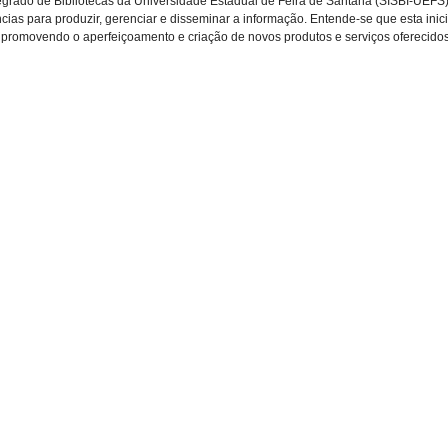
egrado de Bibliotecas da Universidade Estadual de Feira de Santana (SISBI-UEFS),
ias para produzir, gerenciar e disseminar a informação. Entende-se que esta inic
da, promovendo o aperfeiçoamento e criação de novos produtos e serviços ofereci