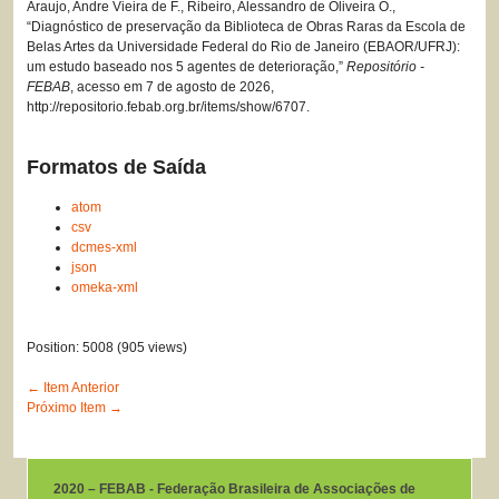
Araujo, Andre Vieira de F., Ribeiro, Alessandro de Oliveira O.,
“Diagnóstico de preservação da Biblioteca de Obras Raras da Escola de
Belas Artes da Universidade Federal do Rio de Janeiro (EBAOR/UFRJ):
um estudo baseado nos 5 agentes de deterioração,”
Repositório -
FEBAB
, acesso em 7 de agosto de 2026,
http://repositorio.febab.org.br/items/show/6707
.
Formatos de Saída
atom
csv
dcmes-xml
json
omeka-xml
Position:
5008
(
905
views)
← Item Anterior
Próximo Item →
2020 – FEBAB - Federação Brasileira de Associações de