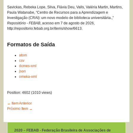
Savickas, Rebeka Lope, Silva, Flávia Deu, Valls, Valéria Martin, Martins,
Paula Watanabe, “Centro de Recursos para a Aprendizagem e
Investigação (CRAI): um novo modelo de biblioteca universitária.,”
Repositório - FEBAB
, acesso em 7 de agosto de 2026,
http://repositorio.febab.org.br/items/show/6613
.
Formatos de Saída
atom
csv
dcmes-xml
json
omeka-xml
Position:
4602
(
1010
views)
← Item Anterior
Próximo Item →
2020 – FEBAB - Federação Brasileira de Associações de