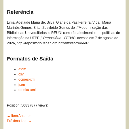
Referência
Lima, Adelaide Maria de, Silva, Giane da Paz Ferreira, Vidal, Maria
Marinês Gomes, Brito, Susyleide Gomes de , “Modernização das
Bibliotecas Universitárias: o REUNI como fortalecimento das políticas de
informação na UFPE.,”
Repositório - FEBAB
, acesso em 7 de agosto de
2026,
http://repositorio.febab.org.br/items/show/6607
.
Formatos de Saída
atom
csv
dcmes-xml
json
omeka-xml
Position:
5083
(
877
views)
← Item Anterior
Próximo Item →