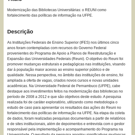
Modernização das Bibliotecas Universitárias: o REUNI como
fortalecimento das políticas de informação na UFPE.
Descrição
As Instituições Federais de Ensino Superior (IFES) nos últimos cinco
anos foram contempladas com recursos do Governo Federal
provenientes do Programa de Apoio a Planos de Reestruturação e
Expansão das Universidades Federais (Reuni). O objetivo do Reuni foi
promover mudanças estruturais e pedagógicas nas instituições, visando
dar à população maior acesso ao ensino superior público e de
qualidade. Nessa perspectiva, no âmbito das instituições de ensino, foi
ampliada a oferta de vagas, criados novos cursos e novas unidades
acadêmicas. Na Universidade Federal de Pernambuco (UFPE), cabe
destaque aos investimentos feitos na modernização das bibliotecas no
período de 2008 a 2012 e que são objetivos deste estudo. A pesquisa
realizada foi de caráter exploratório, utilizando como metodologia o
estudo de caso para apresentar os resultados das ações do Reuni no
fortalecimento das políticas de informação na UFPE. Na etapa da coleta
de dados, foram realizadas pesquisas documentais a partir de relatórios
e de sites institucionais, além de depoimentos e entrevista com o gestor
responsável pela implementação e acompanhamento do Programa na
Universidade. O resultado da pesquisa apontou significativas mudanças