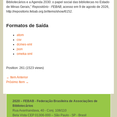
Bibliotecários e a Agenda 2030: o papel social das bibliotecas no Estado
de Minas Gerais,”
Repositório - FEBAB
, acesso em 9 de agosto de 2026,
http://repositorio.febab.org.br/items/show/6152
.
Formatos de Saída
atom
csv
dcmes-xml
json
omeka-xml
Position:
261
(
1523
views)
← Item Anterior
Próximo Item →
2020 – FEBAB - Federação Brasileira de Associações de
Bibliotecários
Rua Avanhandava, 40 ‐ Conj. 108/110
Bela Vista CEP 01306-000 – São Paulo ‐ SP ‐ Brasil