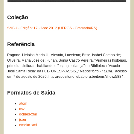
Coleção
SNBU - Edição: 17 - Ano: 2012 (UFRGS - Gramado/RS)
Referência
Rogone, Heloisa Maria H.; Alevato, Lucelena; Britto, Isabel Coelho de;
Oliveira, Maria José de; Furlan, Sônia Castro Pereira, “Primeiras histórias,
primeiras leituras: habitando o "espaço criança" da Biblioteca "Acácio
José Santa Rosa" da FCL- UNESP- ASSIS.,”
Repositório - FEBAB
, acesso
em 7 de agosto de 2026,
http://repositorio.febab.org.br/items/show/5884
.
Formatos de Saída
atom
csv
dcmes-xml
json
omeka-xml