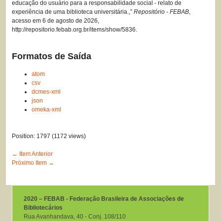
educação do usuário para a responsabilidade social - relato de
experiência de uma biblioteca universitária.,”
Repositório - FEBAB
,
acesso em 6 de agosto de 2026,
http://repositorio.febab.org.br/items/show/5836
.
Formatos de Saída
atom
csv
dcmes-xml
json
omeka-xml
Position:
1797
(
1172
views)
← Item Anterior
Próximo Item →
2020 – FEBAB - Federação Brasileira de Associações de
Bibliotecários
Rua Avanhandava, 40 ‐ Conj. 108/110