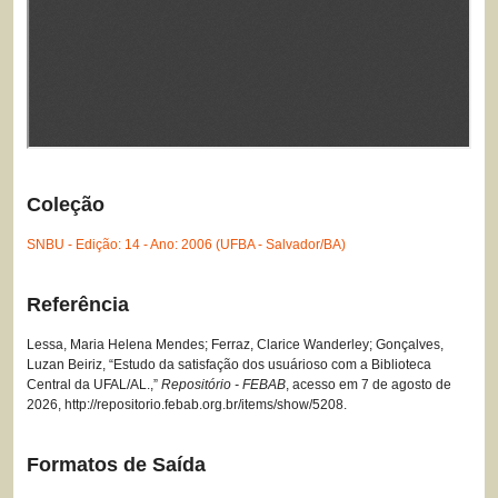
Coleção
SNBU - Edição: 14 - Ano: 2006 (UFBA - Salvador/BA)
Referência
Lessa, Maria Helena Mendes; Ferraz, Clarice Wanderley; Gonçalves,
Luzan Beiriz, “Estudo da satisfação dos usuárioso com a Biblioteca
Central da UFAL/AL.,”
Repositório - FEBAB
, acesso em 7 de agosto de
2026,
http://repositorio.febab.org.br/items/show/5208
.
Formatos de Saída