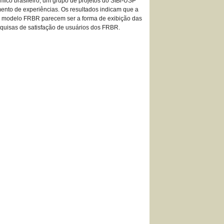
ico brasileiro, um grupo de projetos do SIBi-USP
mento de experiências. Os resultados indicam que a
 do modelo FRBR parecem ser a forma de exibição das
esquisas de satisfação de usuários dos FRBR.