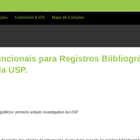
ções
Comissões & GTs
Mapa de Coleções
cionais para Registros Biibliográ
da USP.
ráficos: primeiro estudo investigativo da USP.