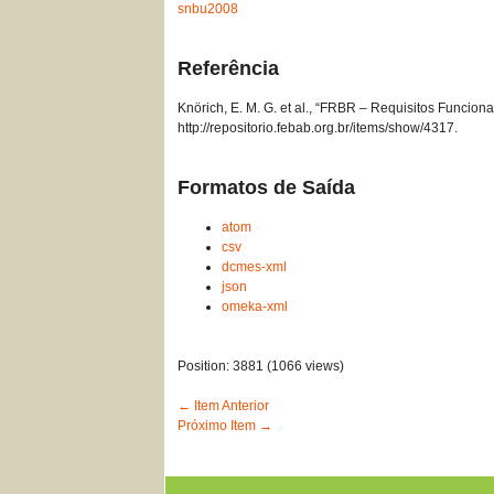
snbu2008
Referência
Knörich, E. M. G. et al., “FRBR – Requisitos Funciona
http://repositorio.febab.org.br/items/show/4317
.
Formatos de Saída
atom
csv
dcmes-xml
json
omeka-xml
Position:
3881
(
1066
views)
← Item Anterior
Próximo Item →