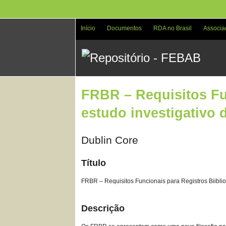
Pular
para
o
Início
Documentos
RDA no Brasil
Associa
conteúdo
principal
FRBR – Requisitos Fun
estudo investigativo 
Dublin Core
Título
FRBR – Requisitos Funcionais para Registros Biibliog
Descrição