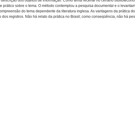
escrição dos objetos de informação. Como tema recente no cenário biblioteconôm
o e prático sobre o tema. O método contemplou a pesquisa documental e o levanta
a compreensão do tema dependente da literatura inglesa. As vantagens da prática
o dos registros. Não há relato da prática no Brasil; como conseqüência, não há p