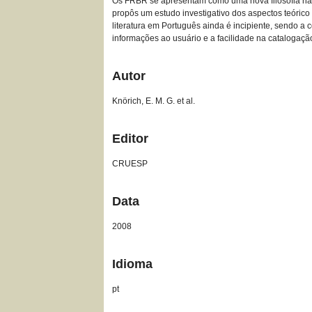
Os FRBR se apresentam como uma nova filosofia na d
propôs um estudo investigativo dos aspectos teóric
literatura em Português ainda é incipiente, sendo 
informações ao usuário e a facilidade na catalogaçã
Autor
Knörich, E. M. G. et al.
Editor
CRUESP
Data
2008
Idioma
pt