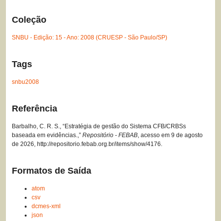
Coleção
SNBU - Edição: 15 - Ano: 2008 (CRUESP - São Paulo/SP)
Tags
snbu2008
Referência
Barbalho, C. R. S., “Estratégia de gestão do Sistema CFB/CRBSs
baseada em evidências.,”
Repositório - FEBAB
, acesso em 9 de agosto
de 2026,
http://repositorio.febab.org.br/items/show/4176
.
Formatos de Saída
atom
csv
dcmes-xml
json