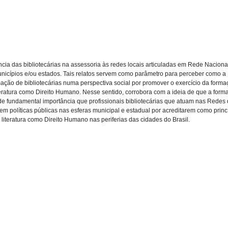
ncia das bibliotecárias na assessoria às redes locais articuladas em Rede Naciona
municípios e/ou estados. Tais relatos servem como parâmetro para perceber como a
mação de bibliotecárias numa perspectiva social por promover o exercício da forma
literatura como Direito Humano. Nesse sentido, corrobora com a ideia de que a form
é de fundamental importância que profissionais bibliotecárias que atuam nas Redes
m políticas públicas nas esferas municipal e estadual por acreditarem como princí
á literatura como Direito Humano nas periferias das cidades do Brasil.