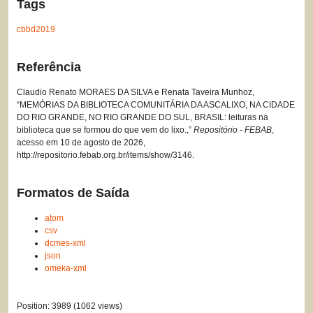
Tags
cbbd2019
Referência
Claudio Renato MORAES DA SILVA e Renata Taveira Munhoz,
“MEMÓRIAS DA BIBLIOTECA COMUNITÁRIA DA ASCALIXO, NA CIDADE
DO RIO GRANDE, NO RIO GRANDE DO SUL, BRASIL: leituras na
biblioteca que se formou do que vem do lixo.,”
Repositório - FEBAB
,
acesso em 10 de agosto de 2026,
http://repositorio.febab.org.br/items/show/3146
.
Formatos de Saída
atom
csv
dcmes-xml
json
omeka-xml
Position:
3989
(
1062
views)