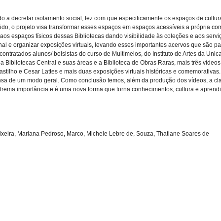
o a decretar isolamento social, fez com que especificamente os espaços de cultur
entido, o projeto visa transformar esses espaços em espaços acessíveis a própri
ais aos espaços físicos dessas Bibliotecas dando visibilidade às coleções e aos serv
nal e organizar exposições virtuais, levando esses importantes acervos que são p
 contratados alunos/ bolsistas do curso de Multimeios, do Instituto de Artes da U
 Bibliotecas Central e suas áreas e a Biblioteca de Obras Raras, mais três vídeos 
tilho e Cesar Lattes e mais duas exposições virtuais históricas e comemorativas.
rensa de um modo geral. Como conclusão temos, além da produção dos vídeos, a c
 extrema importância e é uma nova forma que torna conhecimentos, cultura e aprend
Teixeira, Mariana Pedroso, Marco, Michele Lebre de, Souza, Thatiane Soares de