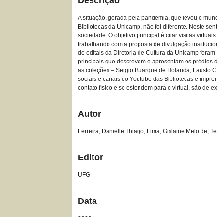
Descrição
A situação, gerada pela pandemia, que levou o mund
Bibliotecas da Unicamp, não foi diferente. Neste s
sociedade. O objetivo principal é criar visitas virtu
trabalhando com a proposta de divulgação institucio
de editais da Diretoria de Cultura da Unicamp foram
principais que descrevem e apresentam os prédios da
as coleções – Sergio Buarque de Holanda, Fausto Cas
sociais e canais do Youtube das Bibliotecas e imp
contato físico e se estendem para o virtual, são de
Autor
Ferreira, Danielle Thiago, Lima, Gislaine Melo de, 
Editor
UFG
Data