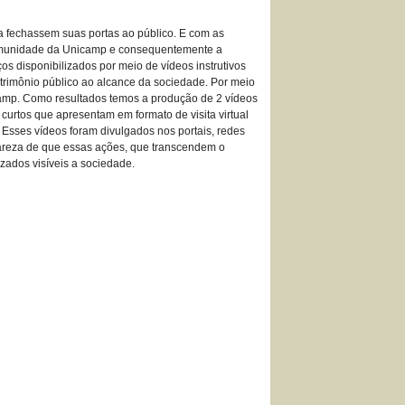
a fechassem suas portas ao público. E com as
a comunidade da Unicamp e consequentemente a
iços disponibilizados por meio de vídeos instrutivos
atrimônio público ao alcance da sociedade. Por meio
nicamp. Como resultados temos a produção de 2 vídeos
curtos que apresentam em formato de visita virtual
 Esses vídeos foram divulgados nos portais, redes
lareza de que essas ações, que transcendem o
izados visíveis a sociedade.