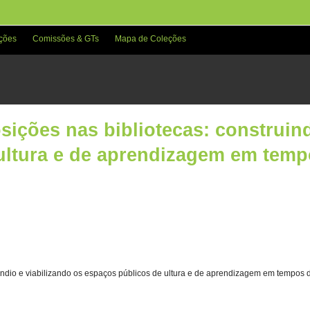
ções
Comissões & GTs
Mapa de Coleções
osições nas bibliotecas: construin
ultura e de aprendizagem em temp
ruindio e viabilizando os espaços públicos de ultura e de aprendizagem em tempos 