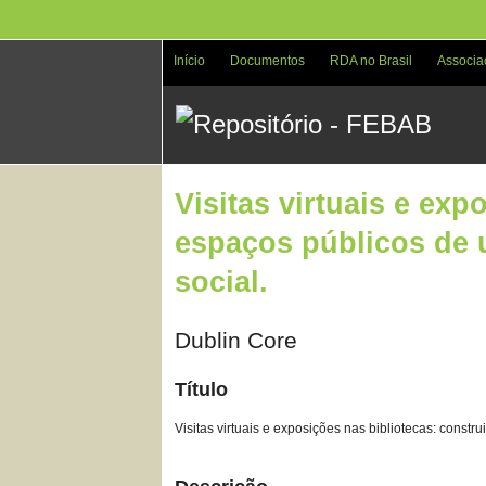
Pular
para
o
Início
Documentos
RDA no Brasil
Associa
conteúdo
principal
Visitas virtuais e exp
espaços públicos de 
social.
Dublin Core
Título
Visitas virtuais e exposições nas bibliotecas: const