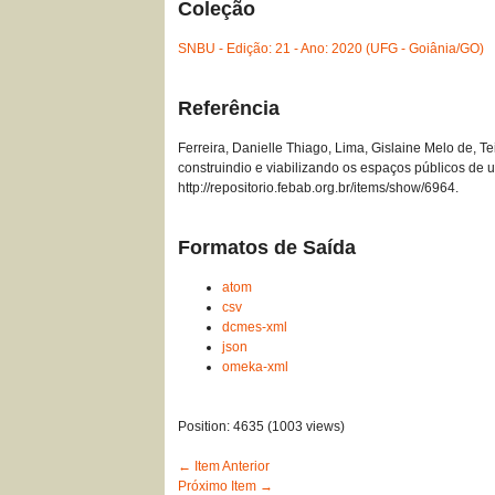
Coleção
SNBU - Edição: 21 - Ano: 2020 (UFG - Goiânia/GO)
Referência
Ferreira, Danielle Thiago, Lima, Gislaine Melo de, T
construindio e viabilizando os espaços públicos de 
http://repositorio.febab.org.br/items/show/6964
.
Formatos de Saída
atom
csv
dcmes-xml
json
omeka-xml
Position:
4635
(
1003
views)
← Item Anterior
Próximo Item →