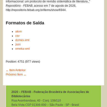
informacional: um protocolo de revisão sistemática de literatura.,”
Repositório - FEBAB
, acesso em 7 de agosto de 2026,
http://repositorio.febab.org.br/items/show/6944
.
Formatos de Saída
atom
csv
dcmes-xml
json
omeka-xml
Position:
4751
(
977
views)
← Item Anterior
Próximo Item →
2020 – FEBAB - Federação Brasileira de Associações de
Bibliotecários
Rua Avanhandava, 40 ‐ Conj. 108/110
Bela Vista CEP 01306-000 – São Paulo ‐ SP ‐ Brasil