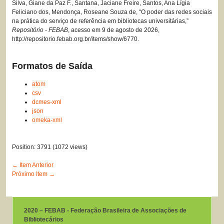
Silva, Giane da Paz F., Santana, Jaciane Freire, Santos, Ana Lígia
Feliciano dos, Mendonça, Roseane Souza de, “O poder das redes sociais
na prática do serviço de referência em bibliotecas universitárias,”
Repositório - FEBAB
, acesso em 9 de agosto de 2026,
http://repositorio.febab.org.br/items/show/6770
.
Formatos de Saída
atom
csv
dcmes-xml
json
omeka-xml
Position:
3791
(
1072
views)
← Item Anterior
Próximo Item →
2020 – FEBAB - Federação Brasileira de Associações de
Bibliotecários