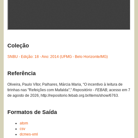
Coleção
SNBU - Edição: 18 - Ano: 2014 (UFMG - Belo Horizonte/MG)
Referência
Oliveira, Paulo Vítor, Palhares, Márcia Maria, “O incentivo à leitura de
tirinhas nas "Refeições com Mafalda",”
Repositório - FEBAB
, acesso em 7
de agosto de 2026,
http://repositorio.febab.org.br/items/show/6763
.
Formatos de Saída
atom
csv
dcmes-xml