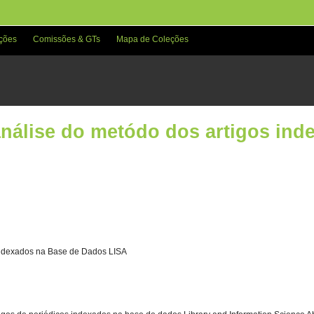
ções
Comissões & GTs
Mapa de Coleções
análise do metódo dos artigos ind
 indexados na Base de Dados LISA