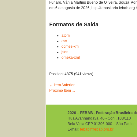
Funaro, Vânia Martins Bueno de Oliveira, Souza, Ad
em 6 de agosto de 2026,
http://repositorio.febab.or
Formatos de Saída
atom
csv
dcmes-xml
json
omeka-xml
Position:
4875
(
941
views)
← Item Anterior
Próximo Item →
2020 – FEBAB - Federação Brasileira d
Rua Avanhandava, 40 ‐ Conj. 108/110
Bela Vista CEP 01306-000 – São Paulo ‐ S
E-mail:
febab@febab.org.br