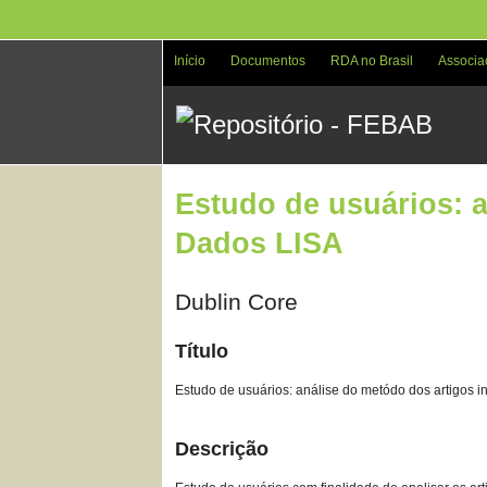
Pular
para
o
Início
Documentos
RDA no Brasil
Associa
conteúdo
principal
Estudo de usuários: 
Dados LISA
Dublin Core
Título
Estudo de usuários: análise do metódo dos artigos
Descrição