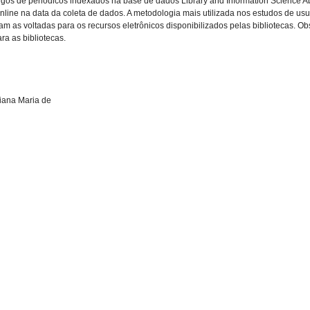
tigos de periódicos indexados na base de dados Library and Information Science Ab
nline na data da coleta de dados. A metodologia mais utilizada nos estudos de usu
ram as voltadas para os recursos eletrônicos disponibilizados pelas bibliotecas. 
ra as bibliotecas.
riana Maria de