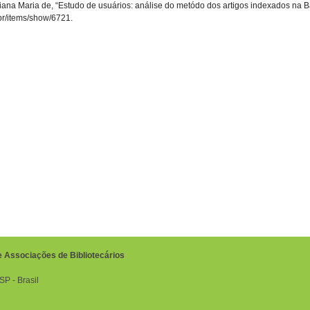
riana Maria de, “Estudo de usuários: análise do metódo dos artigos indexados na
g.br/items/show/6721
.
e Associações de Bibliotecários
P ‐ Brasil