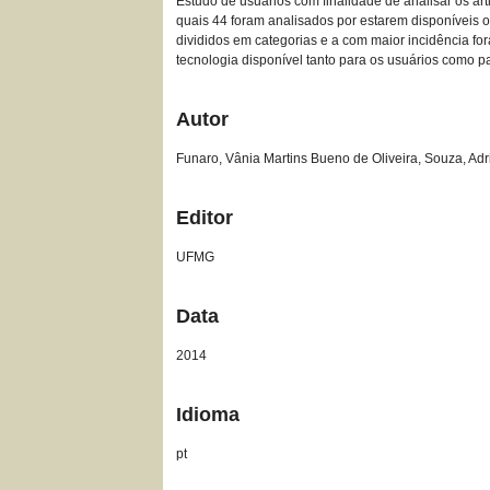
Estudo de usuários com finalidade de analisar os ar
quais 44 foram analisados por estarem disponíveis o
divididos em categorias e a com maior incidência fo
tecnologia disponível tanto para os usuários como pa
Autor
Funaro, Vânia Martins Bueno de Oliveira, Souza, Ad
Editor
UFMG
Data
2014
Idioma
pt