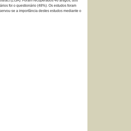
stract (LISA). Foram recuperados 46 artigos, dos
ários foi o questionário (48%). Os estudos foram
Observou-se a importância destes estudos mediante o