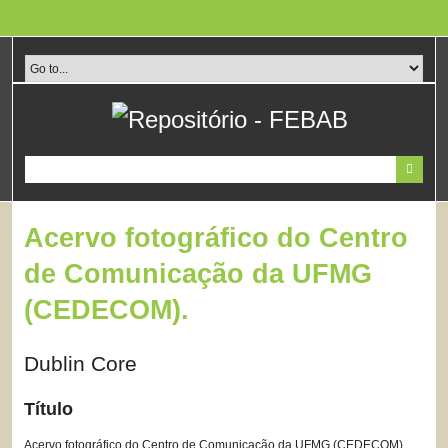
Pular
para
o
conteúdo
principal
Acervo fotográfico do Centro
de Comunicação da UFMG
(CEDECOM).
Dublin Core
Título
Acervo fotográfico do Centro de Comunicação da UFMG (CEDECOM).