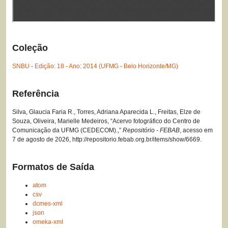
Coleção
SNBU - Edição: 18 - Ano: 2014 (UFMG - Belo Horizonte/MG)
Referência
Silva, Glaucia Faria R., Torres, Adriana Aparecida L., Freitas, Elze de
Souza, Oliveira, Marielle Medeiros, “Acervo fotográfico do Centro de
Comunicação da UFMG (CEDECOM).,”
Repositório - FEBAB
, acesso em
7 de agosto de 2026,
http://repositorio.febab.org.br/items/show/6669
.
Formatos de Saída
atom
csv
dcmes-xml
json
omeka-xml