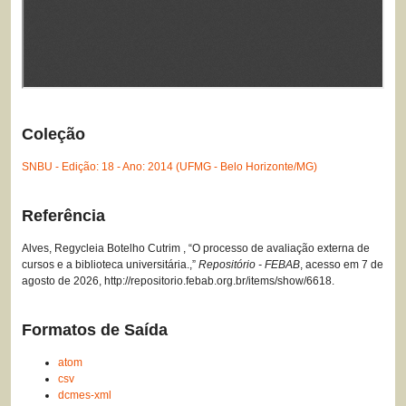
Coleção
SNBU - Edição: 18 - Ano: 2014 (UFMG - Belo Horizonte/MG)
Referência
Alves, Regycleia Botelho Cutrim , “O processo de avaliação externa de
cursos e a biblioteca universitária.,”
Repositório - FEBAB
, acesso em 7 de
agosto de 2026,
http://repositorio.febab.org.br/items/show/6618
.
Formatos de Saída
atom
csv
dcmes-xml