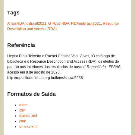
Tags
AnaisRDAnoBrasil2021
,
GT-Cat
,
RDA
,
RDAnoBrasil2021
,
Resource
Description and Access (RDA)
Referência
Heytor Diniz Teixeira e Rachel Cristina Vesu Alves, “O catálogo de
biblioteca e o Resource Description and Access (RDA): os efeitos do
padrão nas interfaces dos resultados de busca,”
Repositório - FEBAB
,
acesso em 8 de agosto de 2026,
http://repositorio.febab.org.br/items/show/6238
.
Formatos de Saída
atom
csv
dcmes-xml
json
omeka-xml