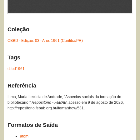
Coleção
CBBD - Edição: 03 - Ano: 1961 (Curitiba/PR)
Tags
cbbd1961
Referência
Lima, Maria Lecticia de Andrade, “Aspectos sociais da formação do
bibliotecário,”
Repositório - FEBAB
, acesso em 9 de agosto de 2026,
http://repositorio.febab.org.br/items/show/531
.
Formatos de Saída
atom