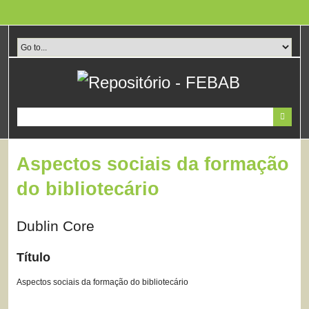
Pular
para
o
conteúdo
principal
Aspectos sociais da formação
do bibliotecário
Dublin Core
Título
Aspectos sociais da formação do bibliotecário