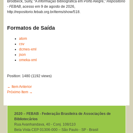
Brodbeck, Sully, “A informação bibliográfica em Porto Alegre,”
Repositório
- FEBAB
, acesso em 9 de agosto de 2026,
http://repositorio.febab.org.br/items/show/518
.
Formatos de Saída
atom
csv
dcmes-xml
json
omeka-xml
Position:
1480
(
1192
views)
← Item Anterior
Próximo Item →
2020 – FEBAB - Federação Brasileira de Associações de
Bibliotecários
Rua Avanhandava, 40 ‐ Conj. 108/110
Bela Vista CEP 01306-000 – São Paulo ‐ SP ‐ Brasil