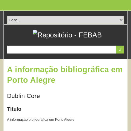
Pular
para
o
conteúdo
principal
A informação bibliográfica em
Porto Alegre
Dublin Core
Título
A informação bibliográfica em Porto Alegre