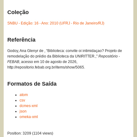
Coleção
SNBU - Edição: 16 - Ano: 2010 (UFRJ - Rio de Janeiro/RJ)
Referência
Godoy, Ana Glenyr de , “Biblioteca: convite oi intimidaçao? Projeto de
remodelação do prédio da Biblioteca da UNIRITTER.,”
Repositório -
FEBAB
, acesso em 10 de agosto de 2026,
http://repositorio.febab.org.br/items/show/5065
.
Formatos de Saída
atom
csv
dcmes-xml
json
omeka-xml
Position:
3209
(
1104
views)