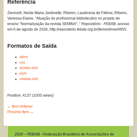
Referência
Zaninelli, Neide Maria Jardinette; Ribeiro, Laudicena de Fátima; Ribeiro,
Vanessa Elaine, “Atuação do profissional bibliotecário no projeto de
ensino “Normalização da revista SEMINA”.,”
Repositório - FEBAB
, acesso
em 6 de agosto de 2026,
http://repositorio.febab.org.br/items/show/4955
.
Formatos de Saída
atom
csv
dcmes-xml
json
omeka-xml
Position:
4137
(
1050
views)
← Item Anterior
Próximo Item →
2020 – FEBAB - Federação Brasileira de Associações de