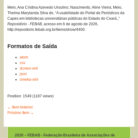
Melo, Ana Cristina Azevedo Ursulino; Nascimento, Aline Vieira; Melo,
Thelma Marylanda Silva de, “A usabilidade do Portal de Periódicos da
Capes em bibliotecas universitárias públicas do Estado do Ceará.,”
Repositório - FEBAB
, acesso em 6 de agosto de 2026,
http://repositorio.febab.org.br/items/show/4400
.
Formatos de Saída
atom
csv
dcmes-xml
json
omeka-xml
Position:
1549
(
1187
views)
← Item Anterior
Próximo Item →
2020 – FEBAB - Federação Brasileira de Associações de