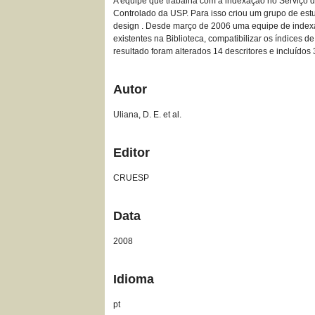
A equipe que trabalha com a indexação no Serviço d
Controlado da USP. Para isso criou um grupo de estu
design . Desde março de 2006 uma equipe de indexad
existentes na Biblioteca, compatibilizar os índices
resultado foram alterados 14 descritores e incluídos
Autor
Uliana, D. E. et al.
Editor
CRUESP
Data
2008
Idioma
pt