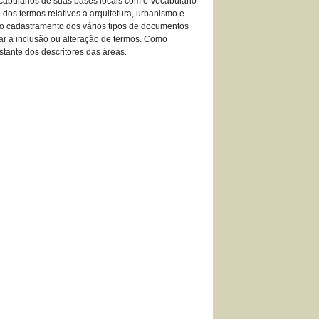
cabulários de suas bases locais com o Vocabulário
dos termos relativos a arquitetura, urbanismo e
 o cadastramento dos vários tipos de documentos
dar a inclusão ou alteração de termos. Como
stante dos descritores das áreas.