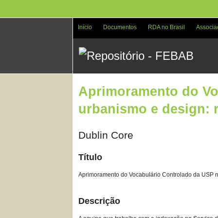
Pular
para
o
Início
Documentos
RDA no Brasil
Associa
conteúdo
principal
Aprimoramento do Voc
urbanismo e design: 
Dublin Core
Título
Aprimoramento do Vocabulário Controlado da USP na
Descrição