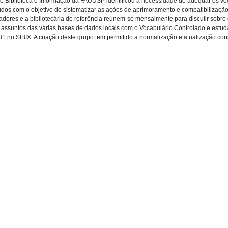
e Biblioteca e Informação da FAUUSP identificou a necessidade de adequar os vo
dos com o objetivo de sistematizar as ações de aprimoramento e compatibilização 
ores e a bibliotecária de referência reúnem-se mensalmente para discutir sobre
 de assuntos das várias bases de dados locais com o Vocabulário Controlado e estu
 31 no SIBIX. A criação deste grupo tem permitido a normalização e atualização con