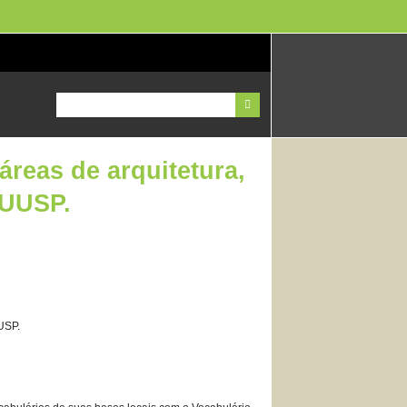
reas de arquitetura,
AUUSP.
USP.