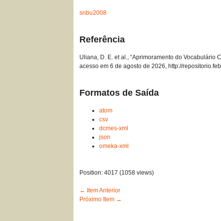
snbu2008
Referência
Uliana, D. E. et al., “Aprimoramento do Vocabulário
acesso em 6 de agosto de 2026,
http://repositorio.
Formatos de Saída
atom
csv
dcmes-xml
json
omeka-xml
Position:
4017
(
1058
views)
← Item Anterior
Próximo Item →