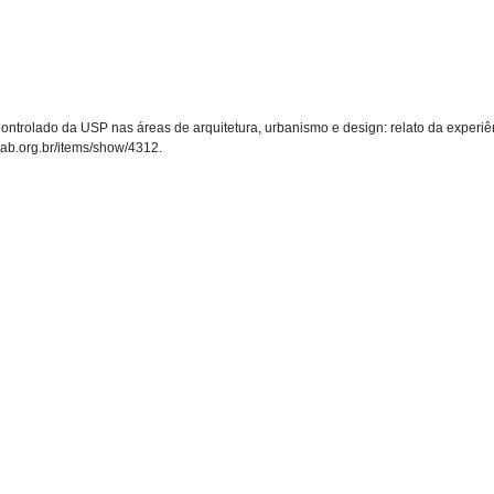
 Controlado da USP nas áreas de arquitetura, urbanismo e design: relato da exper
febab.org.br/items/show/4312
.