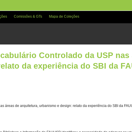
ções
Comissões & GTs
Mapa de Coleções
abulário Controlado da USP nas á
relato da experiência do SBI da F
s áreas de arquitetura, urbanismo e design: relato da experiência do SBI da FAU