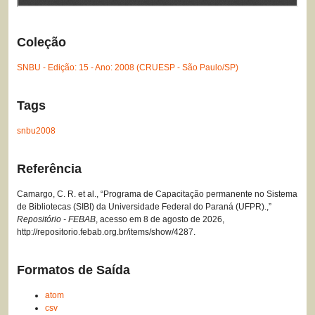
Coleção
SNBU - Edição: 15 - Ano: 2008 (CRUESP - São Paulo/SP)
Tags
snbu2008
Referência
Camargo, C. R. et al., “Programa de Capacitação permanente no Sistema
de Bibliotecas (SIBI) da Universidade Federal do Paraná (UFPR).,”
Repositório - FEBAB
, acesso em 8 de agosto de 2026,
http://repositorio.febab.org.br/items/show/4287
.
Formatos de Saída
atom
csv