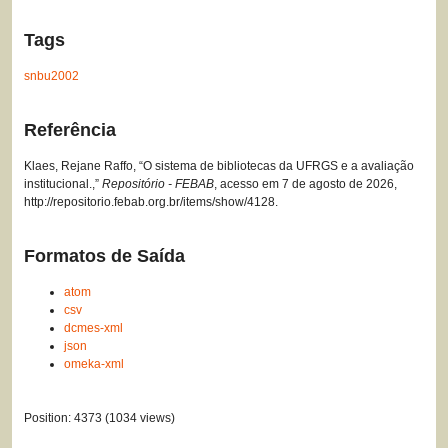
Tags
snbu2002
Referência
Klaes, Rejane Raffo, “O sistema de bibliotecas da UFRGS e a avaliação
institucional.,”
Repositório - FEBAB
, acesso em 7 de agosto de 2026,
http://repositorio.febab.org.br/items/show/4128
.
Formatos de Saída
atom
csv
dcmes-xml
json
omeka-xml
Position:
4373
(
1034
views)