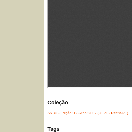
Coleção
SNBU - Edição: 12 - Ano: 2002 (UFPE - Recife/PE)
Tags