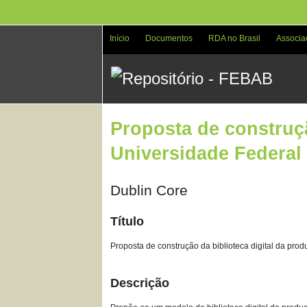
Pular
para
o
Início
Documentos
RDA no Brasil
Associa
conteúdo
principal
Proposta de construçã
Universidade Federal
Dublin Core
Título
Proposta de construção da biblioteca digital da pro
Descrição