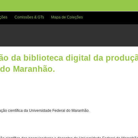
ções
Comissões & GTs
Mapa de Coleções
o da biblioteca digital da produçã
 do Maranhão.
dução científica da Universidade Federal do Maranhão.