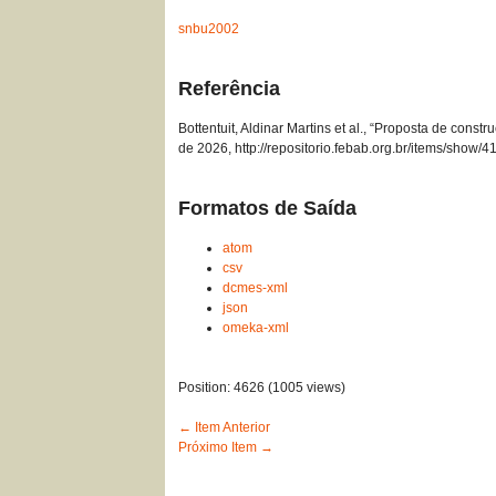
snbu2002
Referência
Bottentuit, Aldinar Martins et al., “Proposta de cons
de 2026,
http://repositorio.febab.org.br/items/show/4
Formatos de Saída
atom
csv
dcmes-xml
json
omeka-xml
Position:
4626
(
1005
views)
← Item Anterior
Próximo Item →