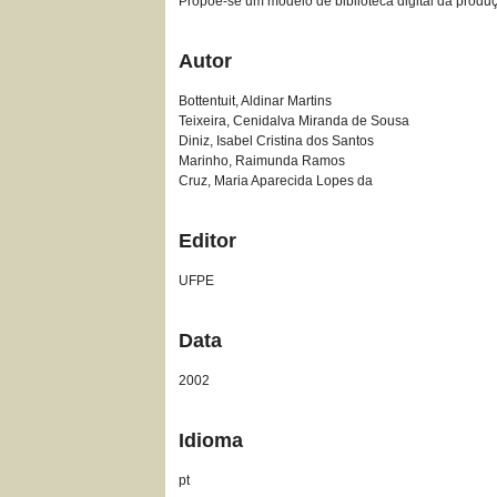
Propõe-se um modelo de biblioteca digital da produ
Autor
Bottentuit, Aldinar Martins
Teixeira, Cenidalva Miranda de Sousa
Diniz, Isabel Cristina dos Santos
Marinho, Raimunda Ramos
Cruz, Maria Aparecida Lopes da
Editor
UFPE
Data
2002
Idioma
pt