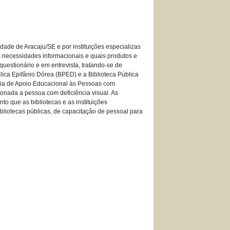
cidade de Aracaju/SE e por instituições especializas
as necessidades informacionais e quais produtos e
questionário e em entrevista, tratando-se de
blica Epifânio Dórea (BPED) e a Biblioteca Pública
oria de Apoio Educacional às Pessoas com
ionada a pessoa com deficiência visual. As
to que as bibliotecas e as instituições
ibliotecas públicas, de capacitação de pessoal para