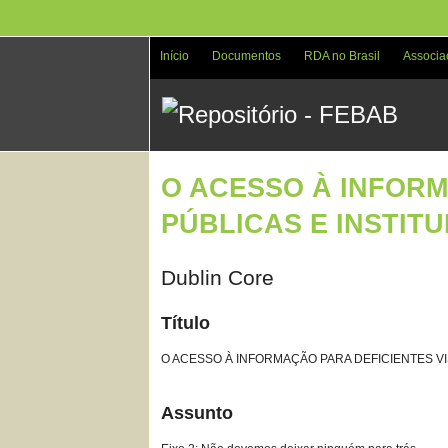
Pular
para
o
Início
Documentos
RDA no Brasil
Associa
conteúdo
principal
O ACESSO À INFORM
PÚBLICAS E INSTIT
Dublin Core
Título
O ACESSO À INFORMAÇÃO PARA DEFICIENTES VI
Assunto