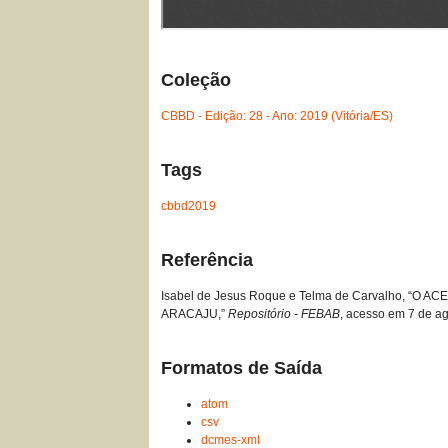
Coleção
CBBD - Edição: 28 - Ano: 2019 (Vitória/ES)
Tags
cbbd2019
Referência
Isabel de Jesus Roque e Telma de Carvalho, 
ARACAJU,”
Repositório - FEBAB
, acesso em 7 de a
Formatos de Saída
atom
csv
dcmes-xml