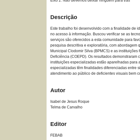
Eixo 2: Não devemos deixar ninguém para trás
Descrição
Este trabalho foi desenvolvido com a finalidade de id
no acesso à informação. Buscou verificar se as tecno
serviços são oferecidos a esta comunidade para favo
pesquisa descritiva e exploratória, com abordagem qu
Municipal Clodomir Silva (BPMCS) e as instituiçõe
Deficiência (COEPD). Os resultados demonstraram car
instituições especializadas estão aparelhadas para am
especializadas têm finalidades diferenciadas entre 
atendimento ao público de deficientes visuais bem co
Autor
Isabel de Jesus Roque
Telma de Carvalho
Editor
FEBAB