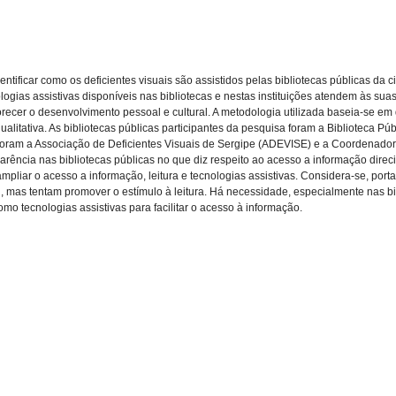
entificar como os deficientes visuais são assistidos pelas bibliotecas públicas da 
logias assistivas disponíveis nas bibliotecas e nestas instituições atendem às su
recer o desenvolvimento pessoal e cultural. A metodologia utilizada baseia-se em 
alitativa. As bibliotecas públicas participantes da pesquisa foram a Biblioteca Pú
s foram a Associação de Deficientes Visuais de Sergipe (ADEVISE) e a Coordenad
ência nas bibliotecas públicas no que diz respeito ao acesso a informação direc
pliar o acesso a informação, leitura e tecnologias assistivas. Considera-se, portan
si, mas tentam promover o estímulo à leitura. Há necessidade, especialmente nas b
mo tecnologias assistivas para facilitar o acesso à informação.