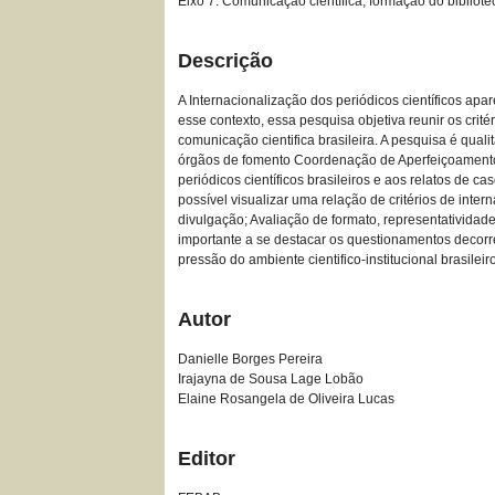
Eixo 7: Comunicação científica, formação do bibliote
Descrição
A Internacionalização dos periódicos científicos ap
esse contexto, essa pesquisa objetiva reunir os crit
comunicação cientifica brasileira. A pesquisa é qualit
órgãos de fomento Coordenação de Aperfeiçoamento de
periódicos científicos brasileiros e aos relatos de c
possível visualizar uma relação de critérios de inte
divulgação; Avaliação de formato, representatividade 
importante a se destacar os questionamentos decorre
pressão do ambiente cientifico-institucional brasilei
Autor
Danielle Borges Pereira
Irajayna de Sousa Lage Lobão
Elaine Rosangela de Oliveira Lucas
Editor