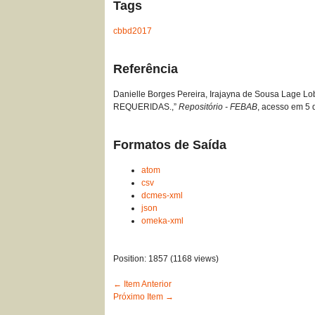
Tags
cbbd2017
Referência
Danielle Borges Pereira, Irajayna de Sousa Lag
REQUERIDAS.,”
Repositório - FEBAB
, acesso em 5 
Formatos de Saída
atom
csv
dcmes-xml
json
omeka-xml
Position:
1857
(
1168
views)
← Item Anterior
Próximo Item →