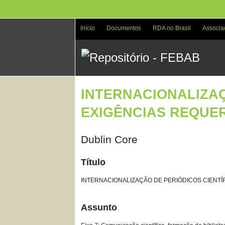
Pular
para
o
Início
Documentos
RDA no Brasil
Associa
conteúdo
principal
INTERNACIONALIZAÇ
EXIGÊNCIAS REQUER
Dublin Core
Título
INTERNACIONALIZAÇÃO DE PERIÓDICOS CIENTÍF
Assunto