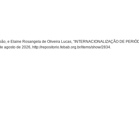
e Lobão, e Elaine Rosangela de Oliveira Lucas, “INTERNACIONALIZAÇÃO DE P
de agosto de 2026,
http://repositorio.febab.org.br/items/show/2834
.