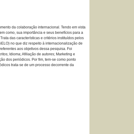
aumento da colaboração internacional. Tendo em vista
 bem como, sua importância e seus benefícios para a
rata das características e critérios instituídos pelos
iELO) no que diz respeito à internacionalização de
s referentes aos objetivos dessa pesquisa. Foi
tos; Idioma; Afiliação de autores; Marketing e
zação dos periódicos. Por fim, tem-se como ponto
iódicos trata-se de um processo decorrente da