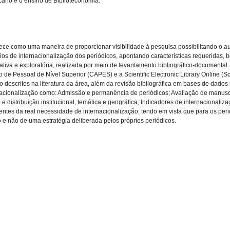
cário e o ensino de Biblioteconomia.
arece como uma maneira de proporcionar visibilidade à pesquisa possibilitando o 
érios de internacionalização dos periódicos, apontando características requeridas,
ativa e exploratória, realizada por meio de levantamento bibliográfico-documental. T
 Pessoal de Nível Superior (CAPES) e a Scientific Electronic Library Online (Sc
aso descritos na literatura da área, além da revisão bibliográfica em bases de dado
rnacionalização como: Admissão e permanência de periódicos; Avaliação de manuscri
e distribuição institucional, temática e geográfica; Indicadores de internacionali
ntes da real necessidade de internacionalização, tendo em vista que para os per
ro e não de uma estratégia deliberada pelos próprios periódicos.