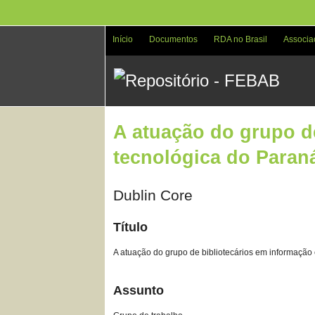
Pular
para
o
Início
Documentos
RDA no Brasil
Associa
conteúdo
principal
A atuação do grupo d
tecnológica do Paraná
Dublin Core
Título
A atuação do grupo de bibliotecários em informação 
Assunto