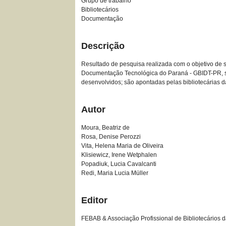
Grupo de trabalho
Bibliotecários
Documentação
Descrição
Resultado de pesquisa realizada com o objetivo de s
Documentação Tecnológica do Paraná - GBIDT-PR, sob
desenvolvidos; são apontadas pelas bibliotecárias da
Autor
Moura, Beatriz de
Rosa, Denise Perozzi
Vita, Helena Maria de Oliveira
Klisiewicz, Irene Wetphalen
Popadiuk, Lucia Cavalcanti
Redi, Maria Lucia Müller
Editor
FEBAB & Associação Profissional de Bibliotecários 