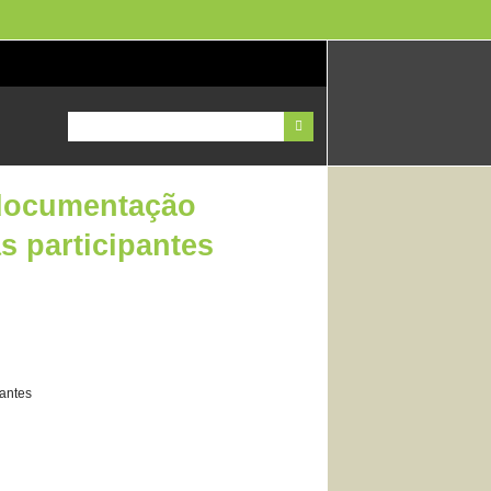
 documentação
s participantes
pantes