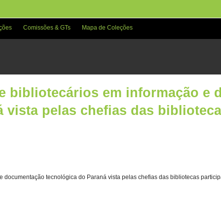
ções
Comissões & GTs
Mapa de Coleções
e bibliotecários em informação e
 vista pelas chefias das biblioteca
e documentação tecnológica do Paraná vista pelas chefias das bibliotecas partici