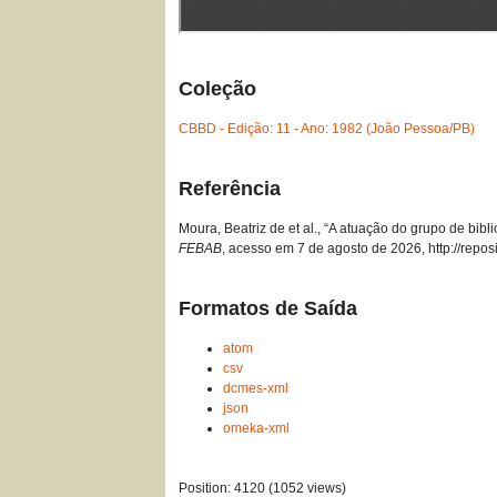
Coleção
CBBD - Edição: 11 - Ano: 1982 (João Pessoa/PB)
Referência
Moura, Beatriz de et al., “A atuação do grupo de bib
FEBAB
, acesso em 7 de agosto de 2026,
http://repo
Formatos de Saída
atom
csv
dcmes-xml
json
omeka-xml
Position:
4120
(
1052
views)