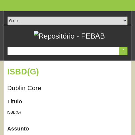
Pular
para
o
conteúdo
principal
ISBD(G)
Dublin Core
Título
ISBD(G)
Assunto