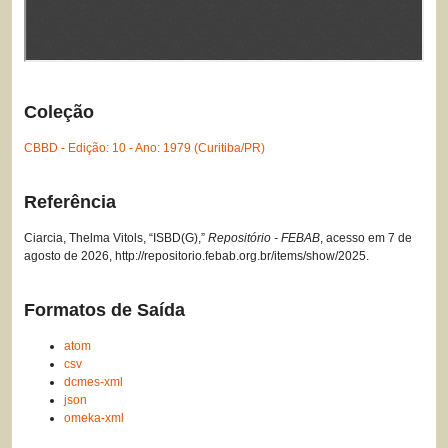
Coleção
CBBD - Edição: 10 - Ano: 1979 (Curitiba/PR)
Referência
Ciarcia, Thelma Vitols, “ISBD(G),”
Repositório - FEBAB
, acesso em 7 de
agosto de 2026,
http://repositorio.febab.org.br/items/show/2025
.
Formatos de Saída
atom
csv
dcmes-xml
json
omeka-xml