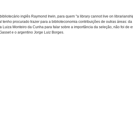
bibliotecário inglês Raymond Irwin, para quem "a library cannot live on librariansh
l tenho procurado trazer para a biblioteconomia contribuições de outras áreas: da fi
ria Luiza Monteiro da Cunha para falar sobre a importância da seleção, não foi de 
 Gasset e o argentino Jorge Luiz Borges.