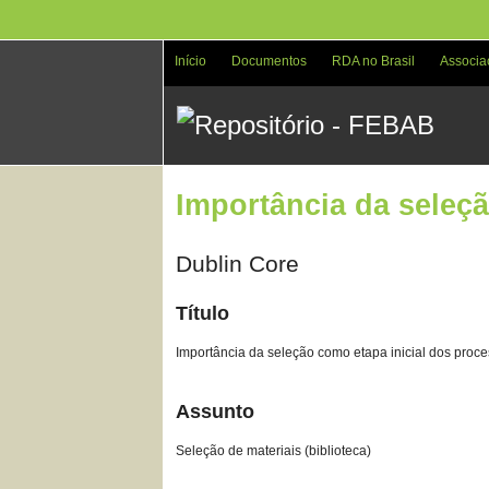
Pular
para
o
Início
Documentos
RDA no Brasil
Associa
conteúdo
principal
Importância da seleçã
Dublin Core
Título
Importância da seleção como etapa inicial dos proce
Assunto
Seleção de materiais (biblioteca)