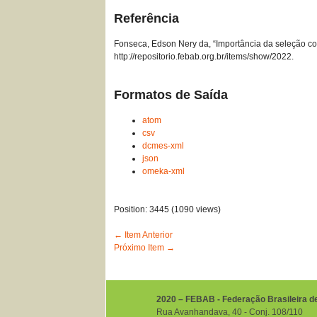
Referência
Fonseca, Edson Nery da, “Importância da seleção co
http://repositorio.febab.org.br/items/show/2022
.
Formatos de Saída
atom
csv
dcmes-xml
json
omeka-xml
Position:
3445
(
1090
views)
← Item Anterior
Próximo Item →
2020 – FEBAB - Federação Brasileira d
Rua Avanhandava, 40 ‐ Conj. 108/110