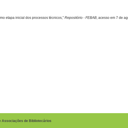
mo etapa inicial dos processos técnicos,”
Repositório - FEBAB
, acesso em 7 de ag
e Associações de Bibliotecários