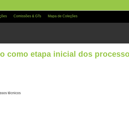
ções
Comissões & GTs
Mapa de Coleções
o como etapa inicial dos process
ssos técnicos