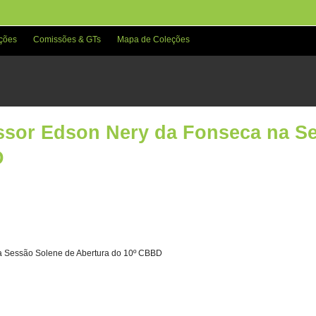
ções
Comissões & GTs
Mapa de Coleções
ssor Edson Nery da Fonseca na S
D
a Sessão Solene de Abertura do 10º CBBD