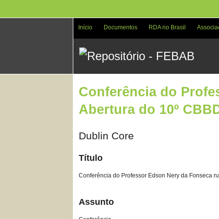
Pular
para
o
Início
Documentos
RDA no Brasil
Associa
conteúdo
principal
Conferência do Profe
Abertura do 10º CBB
Dublin Core
Título
Conferência do Professor Edson Nery da Fonseca n
Assunto