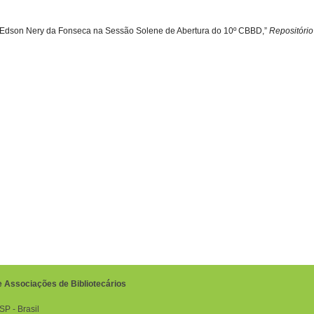
r Edson Nery da Fonseca na Sessão Solene de Abertura do 10º CBBD,”
Repositóri
e Associações de Bibliotecários
P ‐ Brasil