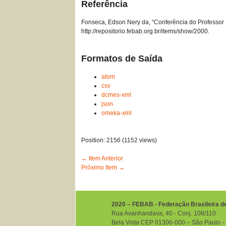
Referência
Fonseca, Edson Nery da, “Conferência do Professo
http://repositorio.febab.org.br/items/show/2000
.
Formatos de Saída
atom
csv
dcmes-xml
json
omeka-xml
Position:
2156
(
1152
views)
← Item Anterior
Próximo Item →
2020 – FEBAB - Federação Brasileira d
Rua Avanhandava, 40 ‐ Conj. 108/110
Bela Vista CEP 01306-000 – São Paulo ‐ S