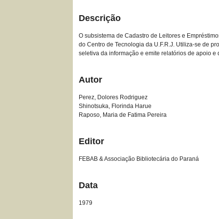
Descrição
O subsistema de Cadastro de Leitores e Empréstimos 
do Centro de Tecnologia da U.F.R.J. Utiliza-se de pr
seletiva da informação e emite relatórios de apoio e d
Autor
Perez, Dolores Rodriguez
Shinotsuka, Florinda Harue
Raposo, Maria de Fatima Pereira
Editor
FEBAB & Associação Bibliotecária do Paraná
Data
1979