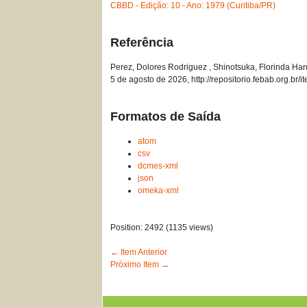
CBBD - Edição: 10 - Ano: 1979 (Curitiba/PR)
Referência
Perez, Dolores Rodriguez , Shinotsuka, Florinda Har
5 de agosto de 2026,
http://repositorio.febab.org.br
Formatos de Saída
atom
csv
dcmes-xml
json
omeka-xml
Position:
2492
(
1135
views)
← Item Anterior
Próximo Item →