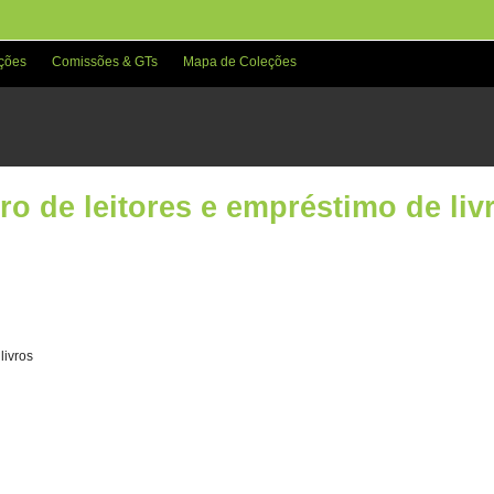
ções
Comissões & GTs
Mapa de Coleções
o de leitores e empréstimo de liv
livros