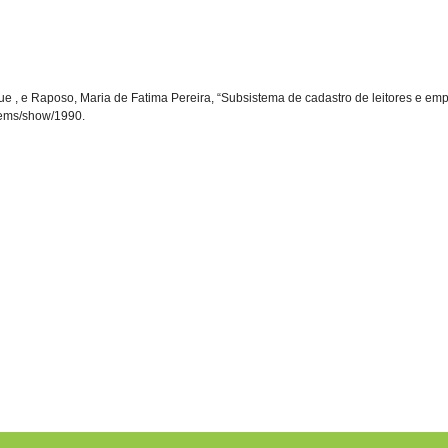
ue , e Raposo, Maria de Fatima Pereira, “Subsistema de cadastro de leitores e emp
/items/show/1990
.