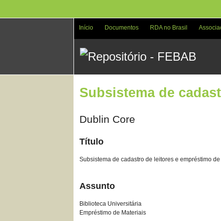
Pular
para
o
Início
Documentos
RDA no Brasil
Associa
conteúdo
principal
Subsistema de cadastr
Dublin Core
Título
Subsistema de cadastro de leitores e empréstimo de 
Assunto
Biblioteca Universitária
Empréstimo de Materiais