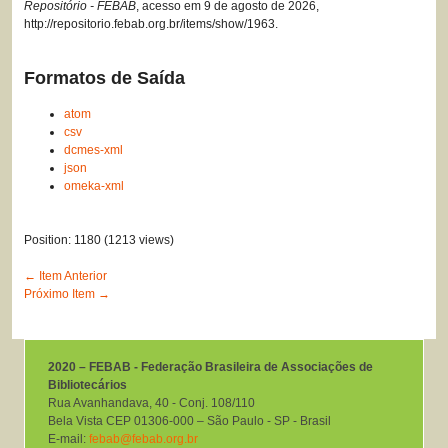
Repositório - FEBAB
, acesso em 9 de agosto de 2026,
http://repositorio.febab.org.br/items/show/1963
.
Formatos de Saída
atom
csv
dcmes-xml
json
omeka-xml
Position:
1180
(
1213
views)
← Item Anterior
Próximo Item →
2020 – FEBAB - Federação Brasileira de Associações de
Bibliotecários
Rua Avanhandava, 40 ‐ Conj. 108/110
Bela Vista CEP 01306-000 – São Paulo ‐ SP ‐ Brasil
E-mail:
febab@febab.org.br