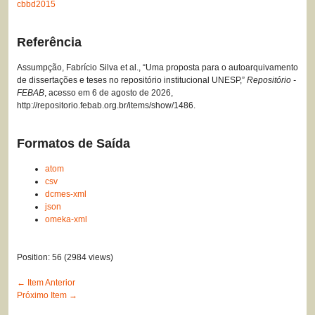
cbbd2015
Referência
Assumpção, Fabrício Silva et al., “Uma proposta para o autoarquivamento
de dissertações e teses no repositório institucional UNESP,”
Repositório -
FEBAB
, acesso em 6 de agosto de 2026,
http://repositorio.febab.org.br/items/show/1486
.
Formatos de Saída
atom
csv
dcmes-xml
json
omeka-xml
Position:
56
(
2984
views)
← Item Anterior
Próximo Item →