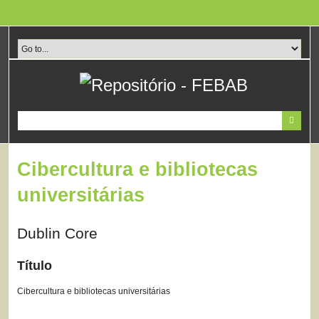
Pular
para
o
conteúdo
principal
Cibercultura e bibliotecas
universitárias
Dublin Core
Título
Cibercultura e bibliotecas universitárias