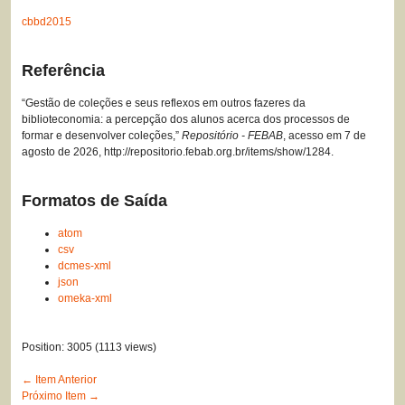
cbbd2015
Referência
“Gestão de coleções e seus reflexos em outros fazeres da
biblioteconomia: a percepção dos alunos acerca dos processos de
formar e desenvolver coleções,”
Repositório - FEBAB
, acesso em 7 de
agosto de 2026,
http://repositorio.febab.org.br/items/show/1284
.
Formatos de Saída
atom
csv
dcmes-xml
json
omeka-xml
Position:
3005
(
1113
views)
← Item Anterior
Próximo Item →