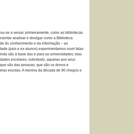
ciou-se a versar, primeiramente, como as bibliotecas
sentar analisar e divulgar como a Biblioteca
ade do conhecimento e da informação – as
dade (pais e ex-alunos) experimentamos ouvir falas
 ainda são à base das e para as universidades; elas
dades escolares, sobretudo, aquelas aos seus
, que são das pessoas, que são os donos e
 pelas escolas. A menina da década de 90 chegou e