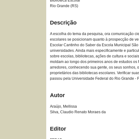
Biblioteca Escolar
Rio Grande (RS)
Descrição
A escolha do tema da pesquisa, ora comunicação cient
escolares se posicionam quanto à prospecção de ver 
Escolar Cantinho do Saber da Escola Municipal São 
universidades. Ainda mais especificamente e partic
sobre escolas, bibliotecas, ações de cultura e socia
moldam ao longo dos primeiros anos de estudos os 
arredores, conhecendo sua gente, os seus sonhos, o
proprietários das bibliotecas escolares. Verificar
passou pela Universidade Federal do Rio Grande - 
Autor
Araújo, Mellissa
Silva, Claudio Renato Moraes da
Editor