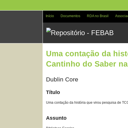
Pular
para
o
Início
Documentos
RDA no Brasil
Associa
conteúdo
principal
Uma contação da histó
Cantinho do Saber na
Dublin Core
Título
Uma contação da história que virou pesquisa de TCC
Assunto