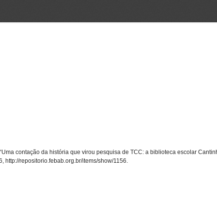
 “Uma contação da história que virou pesquisa de TCC: a biblioteca escolar Canti
6,
http://repositorio.febab.org.br/items/show/1156
.