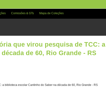
ções
Comissões & GTs
Mapa de Coleções
ria que virou pesquisa de TCC: a 
 década de 60, Rio Grande - RS
: a biblioteca escolar Cantinho do Saber na década de 60, Rio Grande - RS