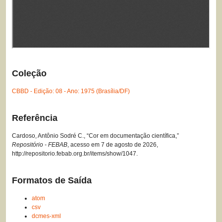
Coleção
CBBD - Edição: 08 - Ano: 1975 (Brasília/DF)
Referência
Cardoso, Antônio Sodré C., “Cor em documentação científica,”
Repositório - FEBAB
, acesso em 7 de agosto de 2026,
http://repositorio.febab.org.br/items/show/1047
.
Formatos de Saída
atom
csv
dcmes-xml