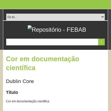
Pular
para
o
conteúdo
principal
Cor em documentação
científica
Dublin Core
Título
Cor em documentação científica